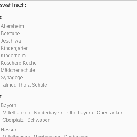
swahl nach:
t:
Altersheim
Betstube
Jeschiwa
Kindergarten
Kinderheim
Koschere Küche
Mädchenschule
Synagoge
Talmud Thora Schule
t:
Bayern
Mittelfranken
Niederbayern
Oberbayern
Oberfranken
Oberpfalz
Schwaben
Hessen