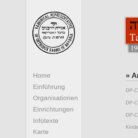
» A
Home
Einführung
DP-C
Organisationen
DP-C
Einrichtungen
DP-C
Infotexte
Kinde
Karte