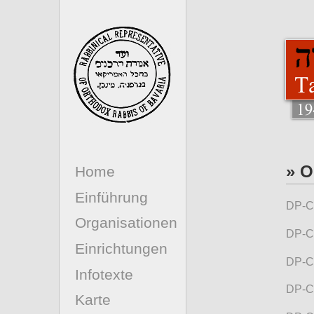
» O
Home
Einführung
DP-C
Organisationen
DP-C
Einrichtungen
DP-C
Infotexte
DP-Ca
Karte