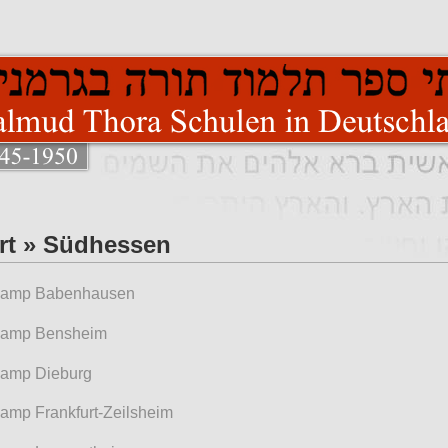
rt » Südhessen
amp Babenhausen
amp Bensheim
amp Dieburg
mp Frankfurt-Zeilsheim