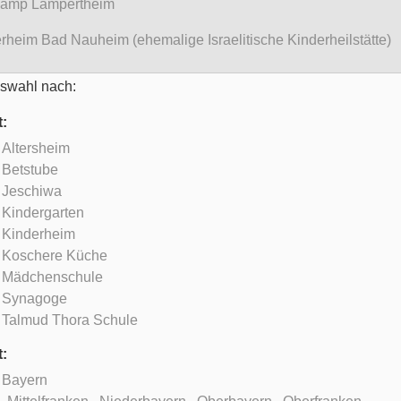
amp Lampertheim
rheim Bad Nauheim (ehemalige Israelitische Kinderheilstätte)
swahl nach:
t:
Altersheim
Betstube
Jeschiwa
Kindergarten
Kinderheim
Koschere Küche
Mädchenschule
Synagoge
Talmud Thora Schule
t:
Bayern